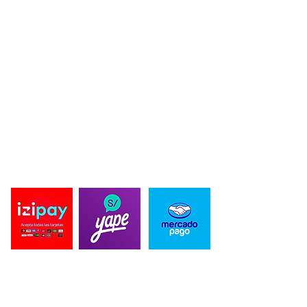
ACERDA DE BLACK BEARD DESIGN
Black Beard Design se fundo en 2019, ofreciendo diseños
innovadores en productos de Pesca y caza deportiva. Creando
Diseños únicos en prendas, personalizados y de autoría propia.
Ofreciendo la protección solar UV en nuestras prendas,
importando la mejor tela para estos deportes. La innovación es
nuestro lema por eso innovamos en cortes exclusivos, con
diseñadores de moda en nuestras prendas, cada año
sorprendemos con nuestros proyectos a nuestros clientes y
proveedores, dándoles lo mejor en tecnología textil y
exclusividad para ellos. en 2024 ampliamos nuestros productos
propios, para ofrecer una experiencia unica de nuestra mano.
PAGO SEGURO
CONTACTO