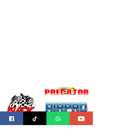
Correo para Distribuidores:
ventas@blackbearddesign.com
Telefonos:
989 515 589
/
934 398 864
Direccion:
Alameda Marqués de la Bula 505, Chorrillos 15067
SUB MARCAS