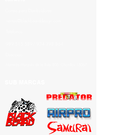
Correo para Distribuidores:
ventas@blackbearddesign.com
Telefonos:
989 515 589
/
934 398 864
Direccion:
Alameda Marqués de la Bula 505, Chorrillos 15067
SUB MARCAS