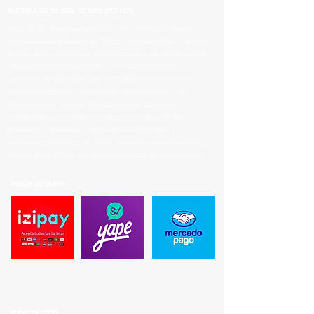
ACERDA DE BLACK BEARD DESIGN
Black Beard Design se fundo en 2019, ofreciendo diseños
innovadores en productos de Pesca y caza deportiva. Creando
Diseños únicos en prendas, personalizados y de autoría propia.
Ofreciendo la protección solar UV en nuestras prendas,
importando la mejor tela para estos deportes. La innovación es
nuestro lema por eso innovamos en cortes exclusivos, con
diseñadores de moda en nuestras prendas, cada año
sorprendemos con nuestros proyectos a nuestros clientes y
proveedores, dándoles lo mejor en tecnología textil y
exclusividad para ellos. en 2024 ampliamos nuestros productos
propios, para ofrecer una experiencia unica de nuestra mano.
PAGO SEGURO
CONTACTO