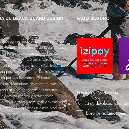
A DE BLACK BEARD DESIGN
PAGO SEGURO
ard Design se fundo en 2019, ofreciendo
innovadores en productos de Pesca y caza
a. Creando Diseños únicos en prendas,
zados y de autoría propia. Ofreciendo la
n solar UV en nuestras prendas, importando
tela para estos deportes. La innovación es
ema por eso innovamos en cortes
s, con diseñadores de moda en nuestras
 cada año sorprendemos con nuestros
Términos y Condiciones
 a nuestros clientes y proveedores,
lo mejor en tecnología textil y exclusividad
Política de devoluciones y re
os. en 2024 ampliamos nuestros productos
Libro de reclamaciones
para ofrecer una experiencia unica de
mano.