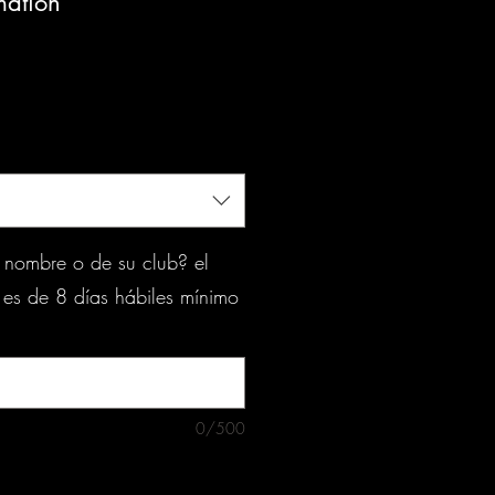
mation
o
 nombre o de su club? el
 es de 8 días hábiles mínimo
0/500