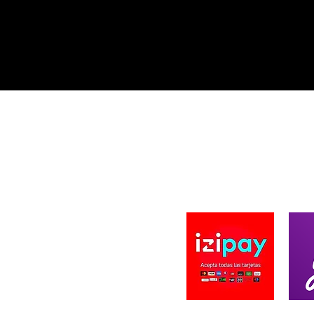
A DE BLACK BEARD DESIGN
PAGO SEGURO
ard Design se fundo en 2019, ofreciendo
innovadores en productos de Pesca y caza
a. Creando Diseños únicos en prendas,
zados y de autoría propia. Ofreciendo la
n solar UV en nuestras prendas, importando
tela para estos deportes. La innovación es
ema por eso innovamos en cortes