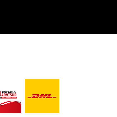
CONTACTO
U, CHILE Y ECUADOR
Correo para Distribuidores
ventas@blackbearddesig
Telefonos:
989 515 589/ 934 398
Direccion: