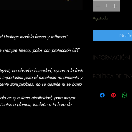
Agotado
Notific
d Desings modelo fresco y refinado"
te siempre fresco, polos con protección UPF
INFORMACIÓN 
nuestros productos so
Dry-Fit, no absorbe humedad, ayuda a la fácil
POLÍTICA DE EN
proteccion UPF 20+ P
as importantes para el excelente rendimiento y
llevar una camisa de
nte transpirables, no se destiñe ni se borra
OLVA CURRIER
:
P
ultravioleta del sol 
y lima metropolita
enfermedades que ap
polo es que tiene elasticidad, para mayor
MOTORIZADO
:
ñuelos o plomos, también a la hora de
, realiza envia a 
adicionales)