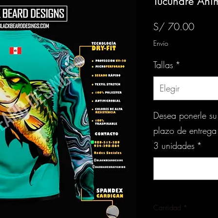
Tucunare Ani
Preci
S/ 70.00
Envio
Tallas
*
Elegir
Desea ponerle su
plazo de entrega
3 unidades
*
Cantidad
*