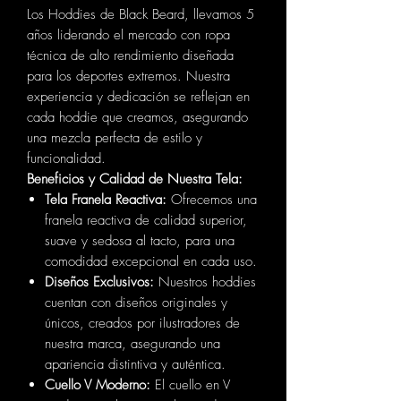
Los Hoddies de Black Beard, llevamos 5
años liderando el mercado con ropa
técnica de alto rendimiento diseñada
para los deportes extremos. Nuestra
experiencia y dedicación se reflejan en
cada hoddie que creamos, asegurando
una mezcla perfecta de estilo y
funcionalidad.
Beneficios y Calidad de Nuestra Tela:
Tela Franela Reactiva:
Ofrecemos una
franela reactiva de calidad superior,
suave y sedosa al tacto, para una
comodidad excepcional en cada uso.
Diseños Exclusivos:
Nuestros hoddies
cuentan con diseños originales y
únicos, creados por ilustradores de
nuestra marca, asegurando una
apariencia distintiva y auténtica.
Cuello V Moderno:
El cuello en V