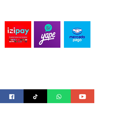
propios, para ofrecer una experiencia unica de nuestra mano.
PAGO SEGURO
CONTACTO
Correo para Distribuidores:
ventas@blackbearddesign.com
Telefonos:
989 515 589
/
934 398 864
Direccion: