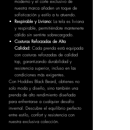
moderno y el corte exclusivo de
nuestra marca añaden un toque de
sofisticación y estilo a tu atuendo.
Respirable y Liviano:
La tela es liviana
y respirable, permitiéndote mantenerte
cálido sin sentirte sobrecargado.
Costuras Reforzadas de Alta
Calidad:
Cada prenda está equipada
con costuras reforzadas de calidad
top, garantizando durabilidad y
resistencia superior, incluso en las
condiciones más exigentes.
Con Hoddies Black Beard, obtienes no
solo moda y diseño, sino también una
prenda de alto rendimiento diseñada
para enfrentarse a cualquier desafío
invernal. Descubre el equilibrio perfecto
entre estilo, confort y resistencia con
nuestra exclusiva colección.