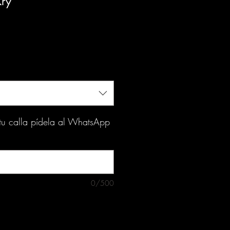
ry
o
 tu calla pídela al WhatsApp
0/500