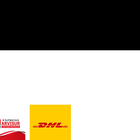
CONTACTO
U, CHILE Y ECUADOR
Correo para Distribuidores
ventas@blackbearddesig
Telefonos:
989 515 589/ 934 398