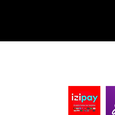
A DE BLACK BEARD DESIGN
PAGO SEGURO
ard Design se fundo en 2019, ofreciendo
innovadores en productos de Pesca y caza
a. Creando Diseños únicos en prendas,
zados y de autoría propia. Ofreciendo la
n solar UV en nuestras prendas, importando