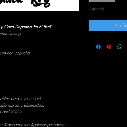
Agotado
Notific
y Caza Deportiva En El Perú"
ginal Desing
son con capucha
bles para ti y en stock.
ado rápido y elasticidad..
ovedad 2021!
ru #ropadepesca #polosdepescaperu