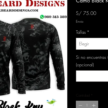
Camo Black K
Preci
S/ 75.00
Envio
Tallas
*
Elegir
Si no encuentras
(opcional)
Cantidad
*