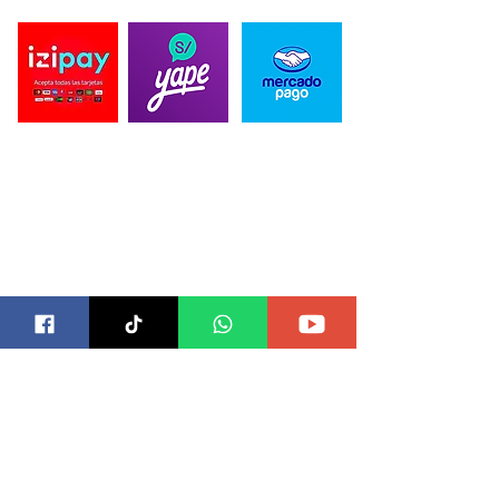
PAGO SEGURO
CONTACTO
Correo para Distribuidores:
ventas@blackbearddesign.com
Telefonos:
989 515 589
/
934 398 864
Direccion:
Alameda Marqués de la Bula 505, Chorrillos 15067