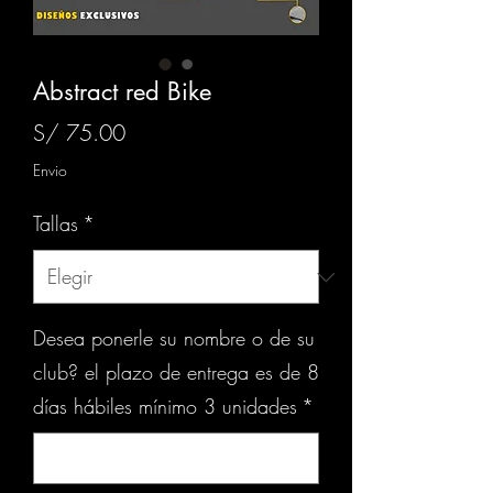
Abstract red Bike
Precio
S/ 75.00
Envio
Tallas
*
Desea ponerle su nombre o de su
club? el plazo de entrega es de 8
días hábiles mínimo 3 unidades
*