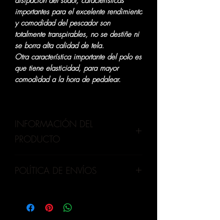
disipación del sudor, características
importantes para el excelente rendimiento
y comodidad del pescador son
totalmente transpirables, no se destiñe ni
se borra alta calidad de tela.
Otra característica importante del polo es
que tiene elasticidad, para mayor
comodidad a la hora de pedalear.
INFORMACIÓN DEL
PRODUCTO
nuestros productos son realizado
POLÍTICA DE ENVÍOS
de alta calidad, proteccion UPF 20+ Por
lo tanto, es muy importante llevar una
OLVA CURRIER
:
Principalmente envios
camisa de pesca UV,para evitar que los
para provincia y lima metropolitana
rayos ultravioleta del sol dañen la piel y
(costos adicionales)
terminen causando enfermedades que