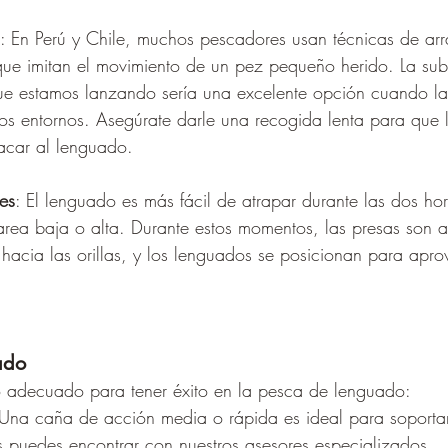
: En Perú y Chile, muchos pescadores usan técnicas de arr
 que imitan el movimiento de un pez pequeño herido. La sub
ue estamos lanzando sería una excelente opción cuando la
os entornos. Asegúrate darle una recogida lenta para que 
acar al lenguado.
es
: El lenguado es más fácil de atrapar durante las dos hor
rea baja o alta. Durante estos momentos, las presas son a
hacia las orillas, y los lenguados se posicionan para apro
ado
o adecuado para tener éxito en la pesca de lenguado:
 Una caña de acción media o rápida es ideal para soportar
s puedes encontrar con nuestros asesores especializados. 