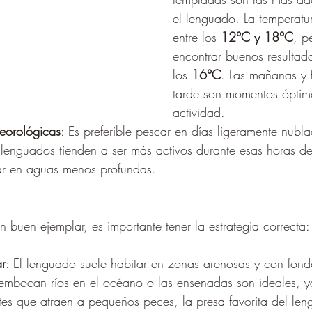
el lenguado. La temperatur
entre los 
12°C y 18°C
, p
encontrar buenos resultad
los 
16°C
. Las mañanas y f
tarde son momentos óptim
actividad.
eorológicas
: Es preferible pescar en días ligeramente nubl
 lenguados tienden a ser más activos durante esas horas de
ar en aguas menos profundas.
n buen ejemplar, es importante tener la estrategia correcta:
ar
: El lenguado suele habitar en zonas arenosas y con fond
mbocan ríos en el océano o las ensenadas son ideales, y
tes que atraen a pequeños peces, la presa favorita del le