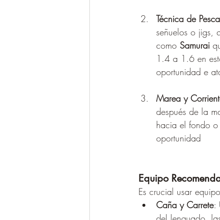
Técnica de Pesca
señuelos o jigs,
como 
Samurai
 q
1.4 a 1.6 en est
oportunidad e at
Marea y Corrient
después de la ma
hacia el fondo o 
oportunidad​
Equipo Recomend
Es crucial usar equip
Caña y Carrete
:
del lenguado, la