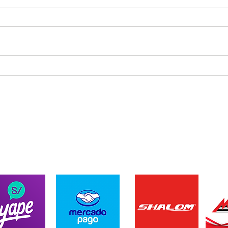
Que es el SurfCasting?
Regi
ENVIOS A TODO EL PER