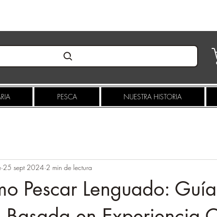
Pioneros en innovacion desde 2019
RIA
PESCA
NUESTRA HISTORIA
e
25 sept 2024
2 min de lectura
mo Pescar Lenguado: Guía
 Basada en Experiencia C