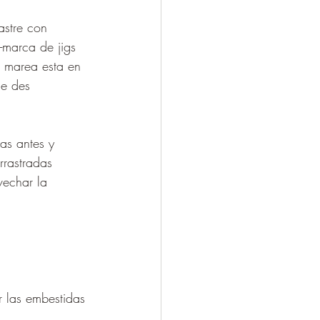
astre con 
-marca de jigs 
 marea esta en 
le des 
as antes y 
rrastradas 
vechar la 
 las embestidas 