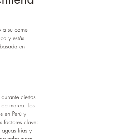
o a su carne 
ca y estás 
 basada en 
durante ciertas 
 de marea. Los 
s en Perú y 
 factores clave:
s aguas frías y 
decuadas para 