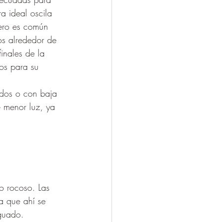
a ideal oscila 
ero es común 
os alrededor de 
inales de la 
os para su 
ados o con baja 
 menor luz, ya 
o rocoso. Las 
a que ahí se 
nguado.