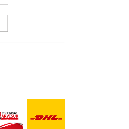
ones de pesca en Perú
CONTACTO
U, CHILE Y ECUADOR
Correo para Distribuidores
ventas@blackbearddesig
Telefonos: