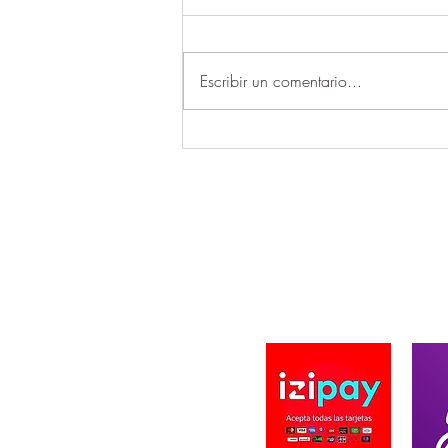
Escribir un comentario...
CURIOSIDADES que debes
saber sobre la CORVINA.
A DE BLACK BEARD DESIGN
PAGO SEGURO
ard Design se fundo en 2019, ofreciendo
innovadores en productos de Pesca y caza
a. Creando Diseños únicos en prendas,
zados y de autoría propia. Ofreciendo la
n solar UV en nuestras prendas, importando