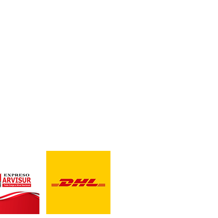
CONTACTO
U, CHILE Y ECUADOR
Correo para Distribuidores
blackbeardesing@gmail
Telefonos:
989 515 589/934 398