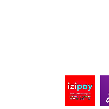
A DE BLACK BEARD DESIGN
PAGO SEGURO
ard Design se fundo en 2019, ofreciendo
innovadores en productos de Pesca y caza
a. Creando Diseños únicos en prendas,
zados y de autoría propia. Ofreciendo la
n solar UV en nuestras prendas, importando
tela para estos deportes. La innovación es
ema por eso innovamos en cortes