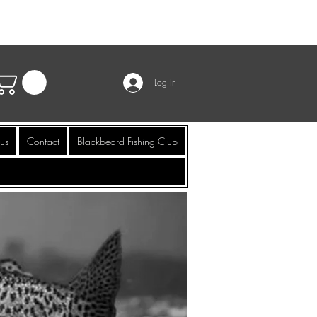
Log In
us
Contact
Blackbeard Fishing Club