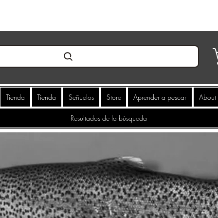
Pioneros en innovacion desde 2019
Tienda
Tienda
Señuelos
Store
Aprender a pescar
About 
Resultados de la búsqueda