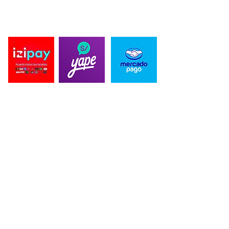
propios, para ofrecer una experiencia unica de nuestra mano.
PAGO SEGURO
CONTACTO
Correo para Distribuidores:
blackbeardesing@gmail.com
Telefonos:
989 515 589
/934 398 864
Direccion: