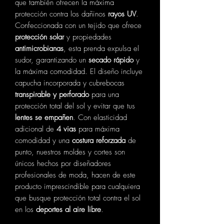
que también ofrecen la máxima
protección contra los dañinos
rayos UV
.
Confeccionada con un tejido que ofrece
protección solar
y propiedades
antimicrobianas
, esta prenda expulsa el
sudor, garantizando un
secado rápido
y
la máxima comodidad. El diseño incluye
capucha incorporada y cubrebocas
transpirable y perforado
para una
protección total del sol y evitar que tus
lentes se empañen
. Con elasticidad
adicional de
4 vias
para máxima
comodidad y una
costura reforzada
de
punto, nuestros moldes y cortes son
únicos hechos por diseñadores
profesionales de moda, hacen de este
producto imprescindible para cualquiera
que busque protección total contra el sol
en los
deportes al aire libre
.