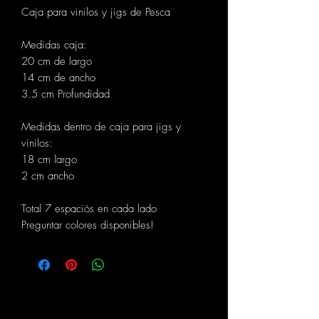
Caja para vinilos y jigs de Pesca
Medidas caja:
20 cm de largo
14 cm de ancho
3.5 cm Profundidad
Medidas dentro de caja para jigs y
vinilos:
18 cm largo
2 cm ancho
Total 7 espaciós en cada lado
Preguntar colores disponibles!