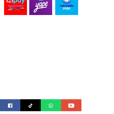
CONTACTO
Correo para Distribuidores:
blackbeardesing@gmail.com
Telefonos:
989 515 589
/934 398 864
Direccion:
Alameda Marqués de la Bula 505, Chorrillos
15067
SUB MARCAS