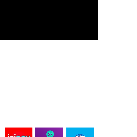
ACERDA DE BLACK BEARD DESIGN
Black Beard Design se fundo en 2019, ofreciendo diseños
innovadores en productos de Pesca y caza deportiva. Creando
Diseños únicos en prendas, personalizados y de autoría propia.
Ofreciendo la protección solar UV en nuestras prendas,
importando la mejor tela para estos deportes. La innovación es
nuestro lema por eso innovamos en cortes exclusivos, con
diseñadores de moda en nuestras prendas, cada año
sorprendemos con nuestros proyectos a nuestros clientes y
proveedores, dándoles lo mejor en tecnología textil y
exclusividad para ellos. en 2024 ampliamos nuestros productos
propios, para ofrecer una experiencia unica de nuestra mano.
PAGO SEGURO