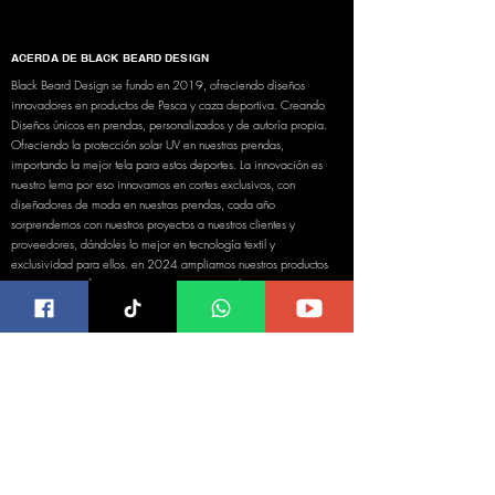
ACERDA DE BLACK BEARD DESIGN
Black Beard Design se fundo en 2019, ofreciendo diseños
innovadores en productos de Pesca y caza deportiva. Creando
Diseños únicos en prendas, personalizados y de autoría propia.
Ofreciendo la protección solar UV en nuestras prendas,
importando la mejor tela para estos deportes. La innovación es
nuestro lema por eso innovamos en cortes exclusivos, con
diseñadores de moda en nuestras prendas, cada año
sorprendemos con nuestros proyectos a nuestros clientes y
proveedores, dándoles lo mejor en tecnología textil y
exclusividad para ellos. en 2024 ampliamos nuestros productos
propios, para ofrecer una experiencia unica de nuestra mano.
PAGO SEGURO